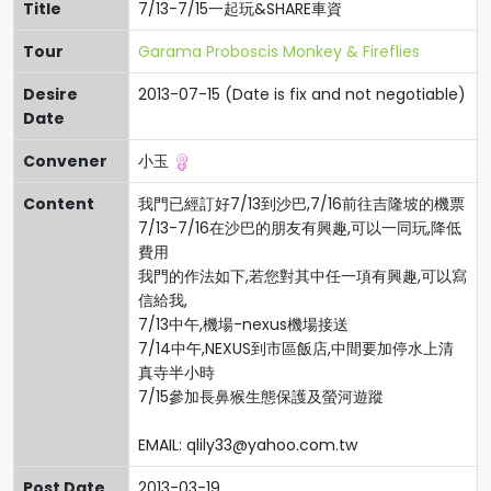
Title
7/13-7/15一起玩&SHARE車資
Tour
Garama Proboscis Monkey & Fireflies
Desire
2013-07-15 (Date is fix and not negotiable)
Date
Convener
小玉
Content
我門已經訂好7/13到沙巴,7/16前往吉隆坡的機票
7/13-7/16在沙巴的朋友有興趣,可以一同玩,降低
費用
我門的作法如下,若您對其中任一項有興趣,可以寫
信給我,
7/13中午,機場-nexus機場接送
7/14中午,NEXUS到市區飯店,中間要加停水上清
真寺半小時
7/15參加長鼻猴生態保護及螢河遊蹤
EMAIL:
qlily33@yahoo.com.tw
Post Date
2013-03-19