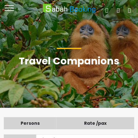
Travel Companions
Persons
Rate /pax