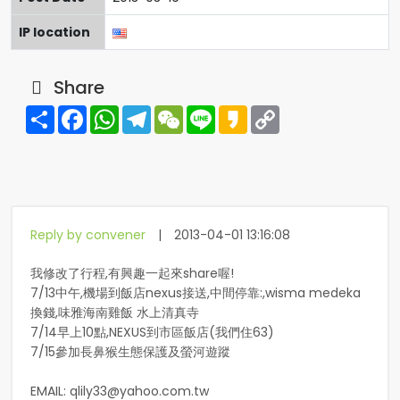
IP location
Share
Share
Facebook
WhatsApp
Telegram
WeChat
Line
Kakao
Copy
Link
Reply by convener
|
2013-04-01 13:16:08
我修改了行程,有興趣一起來share喔!
7/13中午,機場到飯店nexus接送,中間停靠:,wisma medeka
換錢,味雅海南雞飯 水上清真寺
7/14早上10點,NEXUS到市區飯店(我們住63)
7/15參加長鼻猴生態保護及螢河遊蹤
EMAIL:
qlily33@yahoo.com.tw