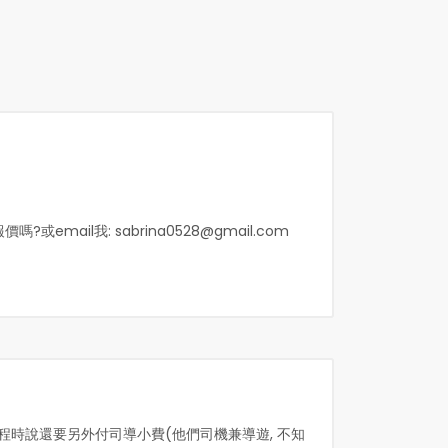
嗎?或email我:
sabrina0528@gmail.com
價錢返程時說還要另外付司導小費(他們司機兼導遊, 不知