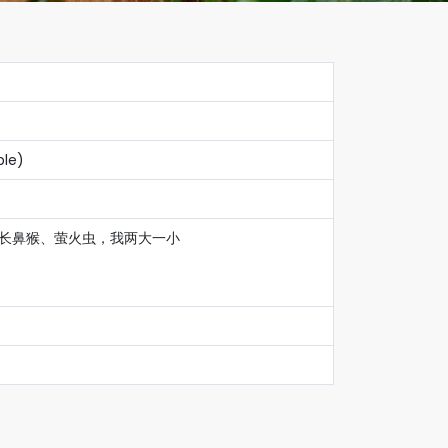
ble)
去看长鼻猴、萤火虫，我两大一小