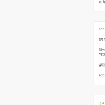
道有
sab
你
我
們
謝
sab
rya