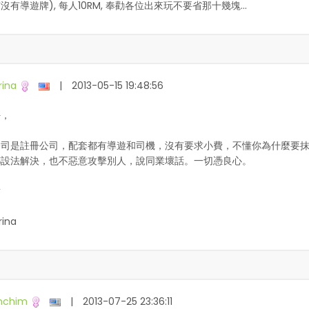
沒有導遊牌), 每人10RM, 奉勸各位出來玩不要省那十幾塊...
rina
|
2013-05-15 19:48:56
好，
公司是註冊公司，配套都有導遊和司機，沒有要求小費，不懂你為什麼要
都設法解決，也不惡意攻擊別人，說同業壞話。一切憑良心。
謝
rina
nchim
|
2013-07-25 23:36:11