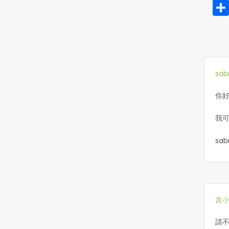
sab
你好
我可
sab
貪
請不