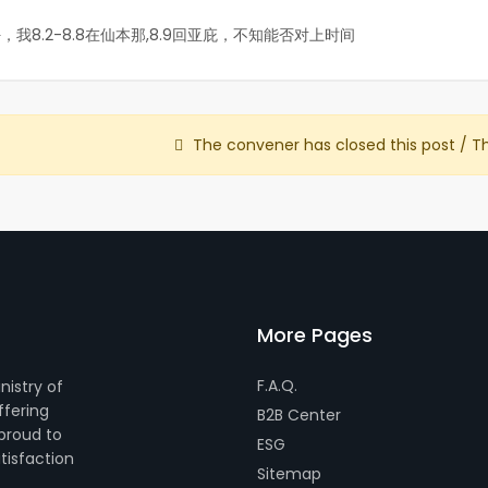
，我8.2-8.8在仙本那,8.9回亚庇，不知能否对上时间
The convener has closed this post / T
More Pages
F.A.Q.
nistry of
ffering
B2B Center
 proud to
ESG
tisfaction
Sitemap