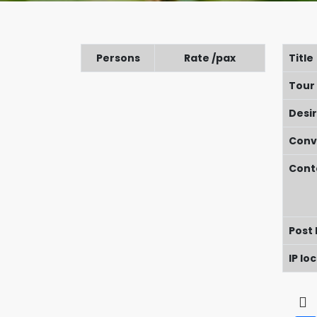
Persons
Rate /pax
Title
Tour
Desi
Conv
Cont
Post
IP lo