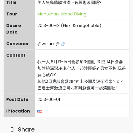
Title
美人魚島體驗深潛 -有興趣湊團嗎?
Tour
Mantanani Island Diving
Desire
2013-06-13 (Flexi & negotiable)
Date
Convener
@william@
Content
我一人,6月13-15日會參加3個團, 13 或 14日會參
加體驗深潛,有其他人一起湊團嗎? 男女不拘,玩得
開心就OK.
其他2日應該會參加<神山公園及波令溫泉> & <
巴達士河激流泛舟>,有興趣也可一起湊團喔!
Post Date
2013-06-01
IP location
Share