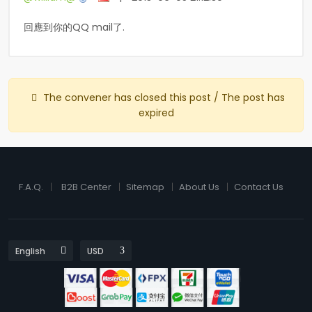
回應到你的QQ mail了.
The convener has closed this post / The post has
expired
F.A.Q.
B2B Center
Sitemap
About Us
Contact Us