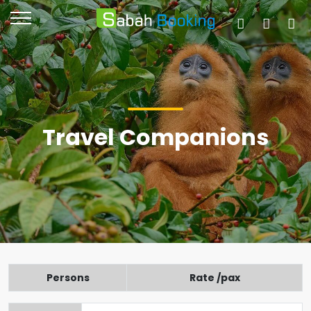
Travel Companions
Persons
Rate /pax