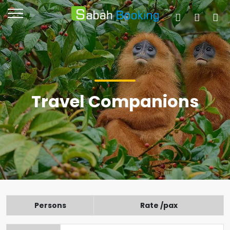
Travel Companions
Persons
Rate /pax