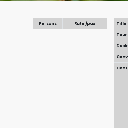
Persons
Rate /pax
Title
Tour
Desi
Conv
Cont