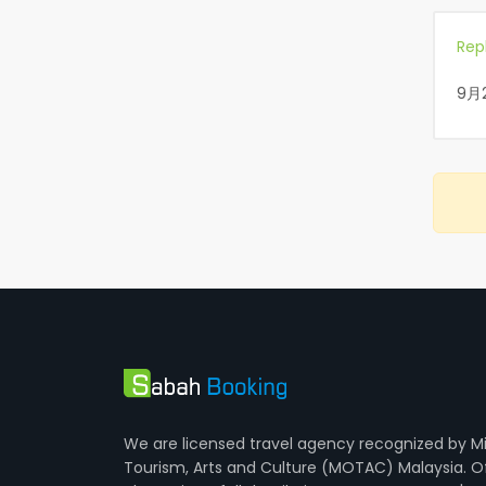
Rep
9月
We are licensed travel agency recognized by Mi
Tourism, Arts and Culture (MOTAC) Malaysia. O