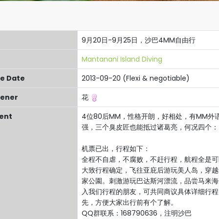
9月20日-9月25日，沙巴4MM自由行
Mantanani Island Diving
re Date
2013-09-20 (Flexi & negotiable)
ener
花
ent
4位80后MM，性格开朗，好相处，有MM外
强，三个臭皮匠也能抵过诸葛亮，何况四个：
机票已出，行程如下：
全程不自虐，不腐败，不赶行程，航程全是可
大致行程确定，飞往亚庇后游玩美人岛，穿越
家公園。刺激游玩巴达斯河漂流，品尝马来海
入我们行程的朋友，可共同商议具体详细行程
先，方便大家出行前有个了解。
QQ群联系：168790636，注明沙巴