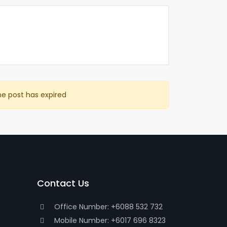
he post has expired
Contact Us
Office Number: +6088 532 732
Mobile Number: +6017 696 8323