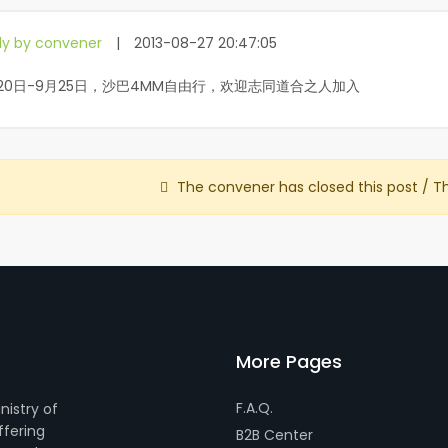
ly by convener
|
2013-08-27 20:47:05
20日-9月25日，沙巴4MM自由行，欢迎志同道合之人加入
The convener has closed this post / T
More Pages
F.A.Q.
nistry of
ffering
B2B Center