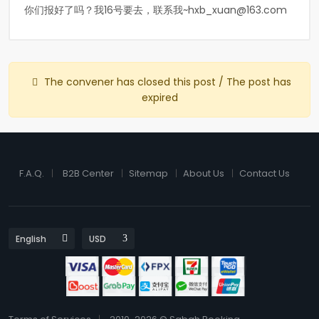
你们报好了吗？我16号要去，联系我
~hxb_xuan@163.com
The convener has closed this post / The post has
expired
F.A.Q.
B2B Center
Sitemap
About Us
Contact Us