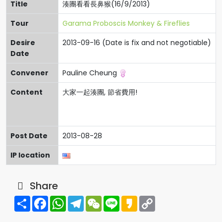
Title
湊團看看長鼻猴(16/9/2013)
Tour
Garama Proboscis Monkey & Fireflies
Desire
2013-09-16 (Date is fix and not negotiable)
Date
Convener
Pauline Cheung
Content
大家一起湊團, 節省費用!
Post Date
2013-08-28
IP location
Share
Share
Facebook
WhatsApp
Telegram
WeChat
Line
Kakao
Copy
Link