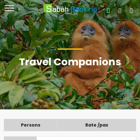
Travel Companions
Persons
Rate /pax