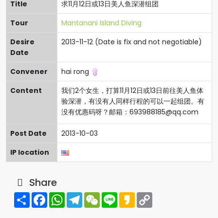
Title
求11月12日或13日美人鱼深潜组团
Tour
Mantanani Island Diving
Desire
2013-11-12 (Date is fix and not negotiable)
Date
Convener
hai rong
Content
我们2个女生，打算11月12日或13日前往美人鱼体
验深潜，有没有人同样行程的可以一起组团。有
没有优惠码呀？邮箱：
693988185@qq.com
Post Date
2013-10-03
IP location
Share
Share
Facebook
WhatsApp
Telegram
WeChat
Line
Kakao
Copy
Link