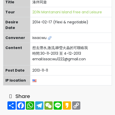
Title
湊伴同遊
Tour
2D1N Mantanani Island Free and Leisure
Desire
2014-02-17 (Flexi & negotiable)
Date
Convener
issacwu
Content
想去潛水,激流,睇瑩火蟲的可聯絡我
時間:30-11-2013 至 4-12-2013
email:
issacwu1222@gmail.con
Post Date
2013-11-11
IP location
Share
Share
Facebook
WhatsApp
Telegram
WeChat
Line
Kakao
Copy
Link