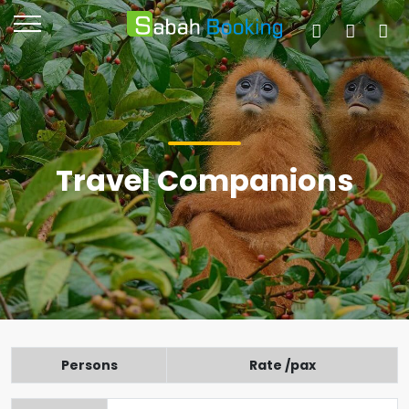
Travel Companions
Persons
Rate /pax