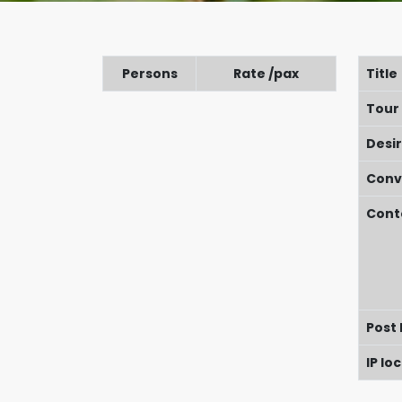
Persons
Rate /pax
Title
Tour
Desi
Conv
Cont
Post
IP lo