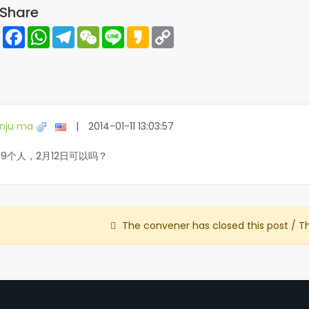
Share
Share
Facebook
WhatsApp
Telegram
WeChat
Line
Kakao
Copy
Link
nju ma
|
2014-01-11 13:03:57
9个人，2月12日可以吗？
The convener has closed this post / T