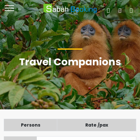
Travel Companions
Persons
Rate /pax