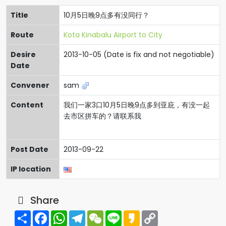
Title
10月5日晚9点多有没同行？
Route
Kota Kinabalu Airport to City
Desire
2013-10-05 (Date is fix and not negotiable)
Date
Convener
sam
Content
我们一家3口10月5日晚9点多到亚庇，有没一起
去市区拼车的？请联系我
Post Date
2013-09-22
IP location
Share
Share
Facebook
WhatsApp
Telegram
WeChat
Line
Kakao
Copy
Link