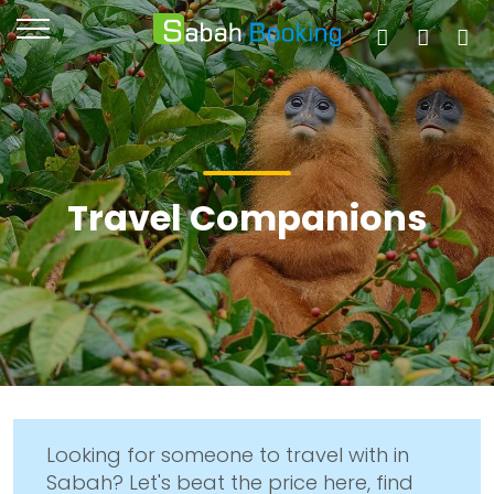
Travel Companions
Looking for someone to travel with in
Sabah? Let's beat the price here, find