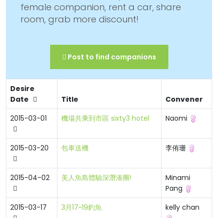
female companion, rent a car, share
room, grab more discount!
Post to find companions
Desire
Date
Title
Convener
2015-03-01
機場共乘到市區 sixty3 hotel
Naomi
2015-03-20
包車送機
李侑珊
2015-04-02
美人魚島體驗深潛湊團!
Minami
Pang
2015-03-17
3月17~19釣魚
kelly chan