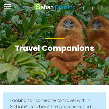
Travel Companions
Looking for someone to travel with in
Sabah? Let's beat the price here, find