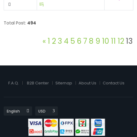
吗
Total Post:
494
«
1
2
3
4
5
6
7
8
9
10
11
12
13
F.A.Q.
B2B Center
Sitemap
About Us
Contact Us