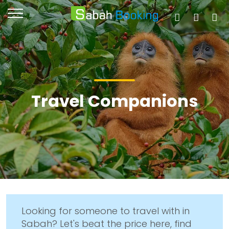
Travel Companions
Looking for someone to travel with in
Sabah? Let's beat the price here, find