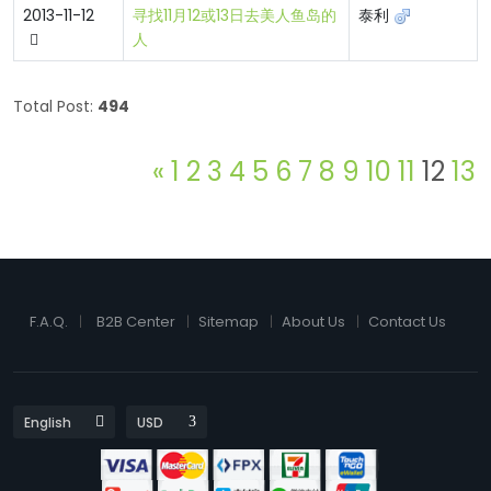
2013-11-12
寻找11月12或13日去美人鱼岛的
泰利
人
Total Post:
494
«
1
2
3
4
5
6
7
8
9
10
11
12
13
F.A.Q.
B2B Center
Sitemap
About Us
Contact Us