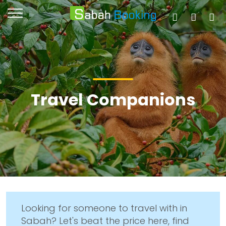
Travel Companions
Looking for someone to travel with in
Sabah? Let's beat the price here, find