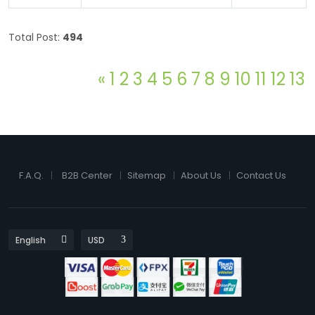
Total Post:
494
«
1
2
3
4
5
6
7
8
9
10
11
12
13
F.A.Q.
B2B Center
Sitemap
About Us
Contact Us