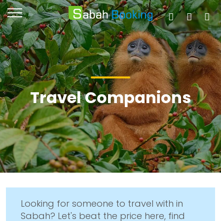
Travel Companions
Looking for someone to travel with in
Sabah? Let's beat the price here, find