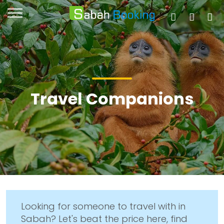
Travel Companions
Looking for someone to travel with in
Sabah? Let's beat the price here, find